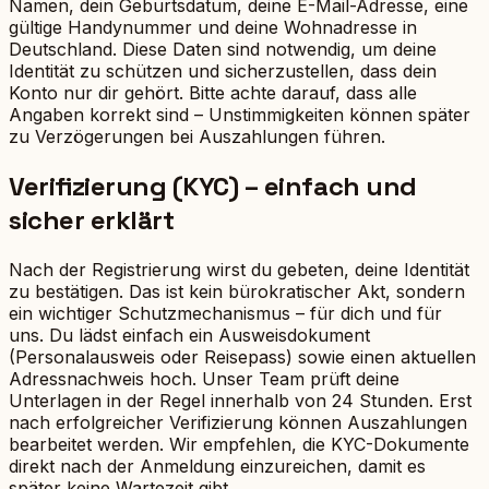
Namen, dein Geburtsdatum, deine E-Mail-Adresse, eine
gültige Handynummer und deine Wohnadresse in
Deutschland. Diese Daten sind notwendig, um deine
Identität zu schützen und sicherzustellen, dass dein
Konto nur dir gehört. Bitte achte darauf, dass alle
Angaben korrekt sind – Unstimmigkeiten können später
zu Verzögerungen bei Auszahlungen führen.
Verifizierung (KYC) – einfach und
sicher erklärt
Nach der Registrierung wirst du gebeten, deine Identität
zu bestätigen. Das ist kein bürokratischer Akt, sondern
ein wichtiger Schutzmechanismus – für dich und für
uns. Du lädst einfach ein Ausweisdokument
(Personalausweis oder Reisepass) sowie einen aktuellen
Adressnachweis hoch. Unser Team prüft deine
Unterlagen in der Regel innerhalb von 24 Stunden. Erst
nach erfolgreicher Verifizierung können Auszahlungen
bearbeitet werden. Wir empfehlen, die KYC-Dokumente
direkt nach der Anmeldung einzureichen, damit es
später keine Wartezeit gibt.